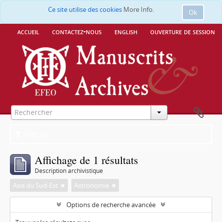
Ce site utilise des cookies
More Info.
Ok
accueil
contactez-nous
english
ouverture de session
Filtres
Affichage de 1 résultats
Description archivistique
Asie du Sud-Est
Astronomie
Options de recherche avancée