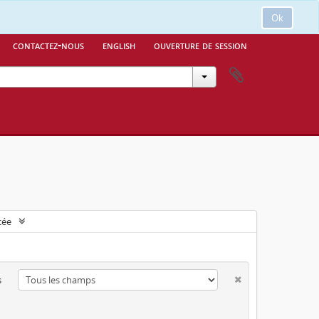
Ok
contactez-nous
english
ouverture de session
cée
s