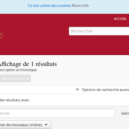
Ce site utilise des cookies
More Info.
accueil
ffichage de 1 résultats
escription archivistique
Record group
Options de recherche avan
les résultats avec :
dan
ter de nouveaux critères