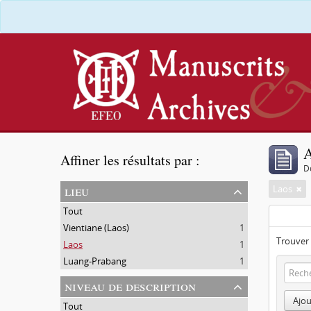
A
Affiner les résultats par :
D
lieu
Laos
Tout
Vientiane (Laos)
1
Trouver 
Laos
1
Luang-Prabang
1
niveau de description
Ajou
Tout