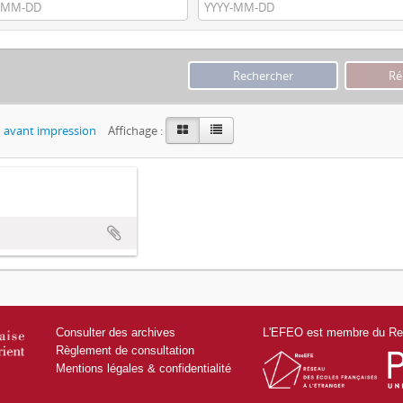
 avant impression
Affichage :
Consulter des archives
L'EFEO est membre du Res
Règlement de consultation
Mentions légales & confidentialité