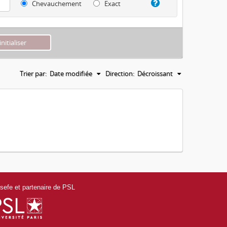
Chevauchement
Exact
Trier par:
Date modifiée
Direction:
Décroissant
efe et partenaire de PSL