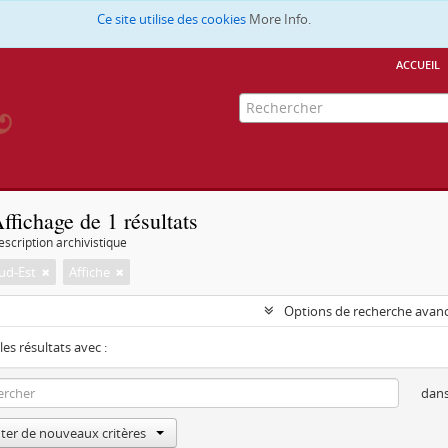
Ce site utilise des cookies
More Info.
accueil
ffichage de 1 résultats
escription archivistique
ud-Est
Affiche
Options de recherche avan
les résultats avec :
dan
ter de nouveaux critères