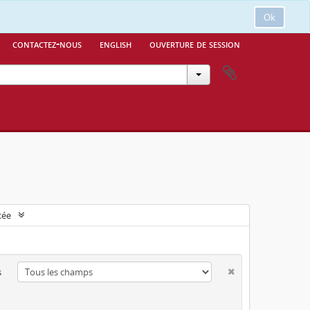
Ok
contactez-nous
english
ouverture de session
cée
s