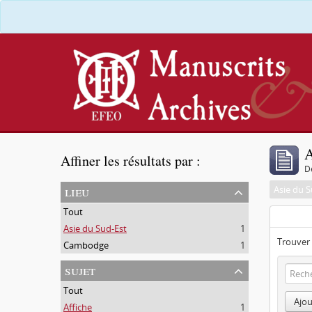
A
Affiner les résultats par :
D
lieu
Asie du S
Tout
Asie du Sud-Est
1
Trouver 
Cambodge
1
sujet
Tout
Ajou
Affiche
1