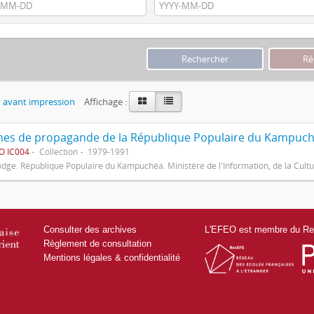
 avant impression
Affichage :
ches de propagande de la République Populaire du Kampuc
O IC004
Collection
1979-1991
ge. République Populaire du Kampuchéa. Ministère de l'Information, de la Cultur
Consulter des archives
L'EFEO est membre du Res
Règlement de consultation
Mentions légales & confidentialité