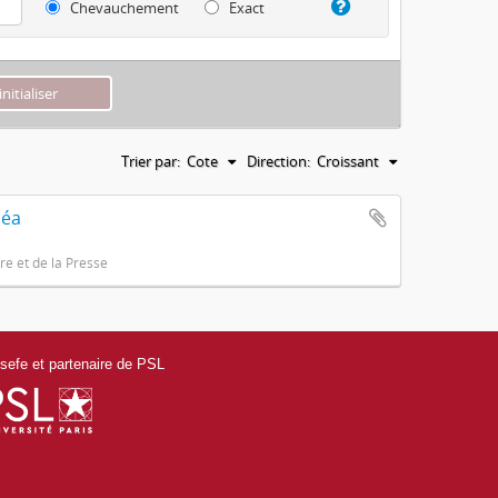
Chevauchement
Exact
Trier par:
Cote
Direction:
Croissant
héa
e et de la Presse
efe et partenaire de PSL