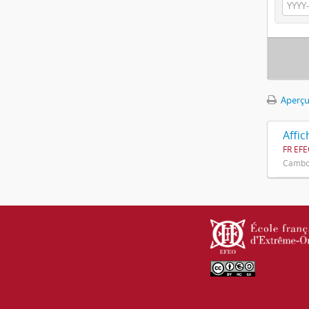
Aperçu
Affi
FR EFE
Cambod