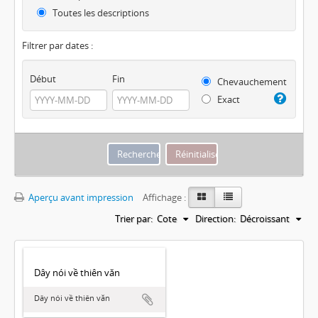
Toutes les descriptions
Filtrer par dates :
Début
Fin
Chevauchement
Exact
Aperçu avant impression
Affichage :
Trier par:
Cote
Direction:
Décroissant
Dây nói về thiên văn
Dây nói về thiên văn