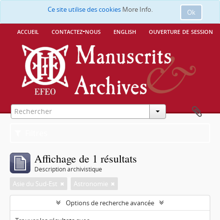
Ce site utilise des cookies
More Info.
Ok
accueil
contactez-nous
english
ouverture de session
Filtres
Affichage de 1 résultats
Description archivistique
Asie du Sud-Est
Astronomie
Options de recherche avancée