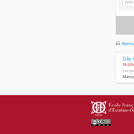
Aperçu
Dây n
FR EF
Fait pa
Manusc