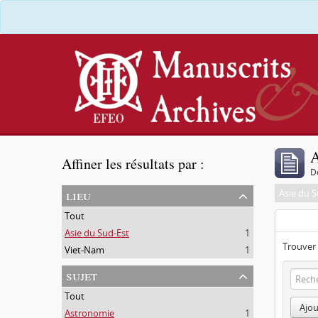
A
Affiner les résultats par :
D
lieu
Asie du S
Tout
Asie du Sud-Est
1
Trouver 
Viet-Nam
1
sujet
Tout
Ajou
Astronomie
1