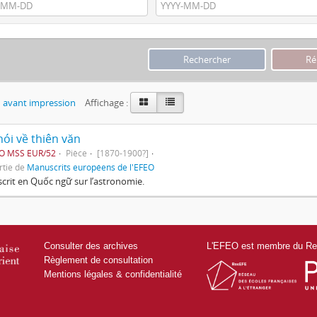
 avant impression
Affichage :
ói về thiên văn
EO MSS EUR/52
Pièce
[1870-1900?]
rtie de
Manuscrits européens de l'EFEO
rit en Quốc ngữ sur l’astronomie.
Consulter des archives
L'EFEO est membre du Res
Règlement de consultation
Mentions légales & confidentialité