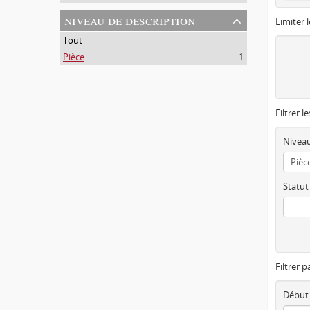
niveau de description
Limiter l
Tout
Pièce
1
Filtrer l
Niveau
Statut
Filtrer p
Début