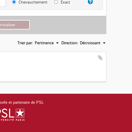
Chevauchement
Exact
Trier par:
Pertinence
Direction:
Décroissant
efe et partenaire de PSL