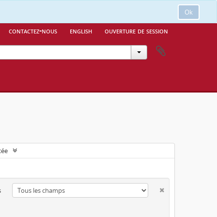
Ok
contactez-nous
english
ouverture de session
cée
s