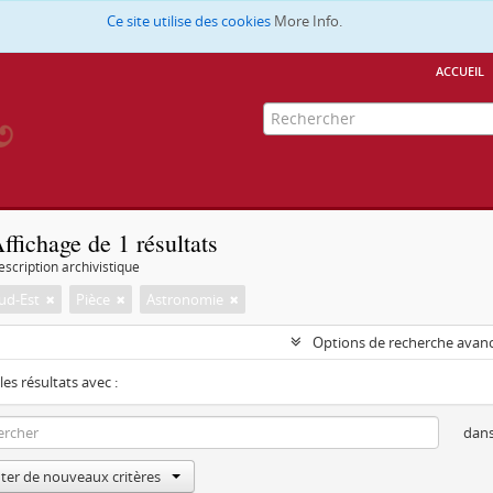
Ce site utilise des cookies
More Info.
accueil
ffichage de 1 résultats
escription archivistique
ud-Est
Pièce
Astronomie
Options de recherche avan
les résultats avec :
dan
ter de nouveaux critères