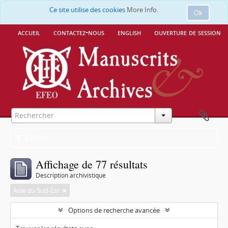
Ce site utilise des cookies
More Info.
Ok
accueil
contactez-nous
english
ouverture de session
Filtres
Affichage de 77 résultats
Description archivistique
Asie du Sud-Est
Options de recherche avancée