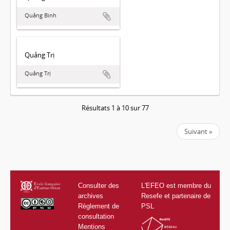
Quảng Bình
Quảng Trị
Quảng Trị
Résultats 1 à 10 sur 77
Suivant »
Consulter des
L'EFEO est membre du
archives
Resefe et partenaire de
Règlement de
PSL
consultation
Mentions