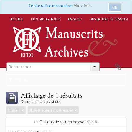
Ce site utilise des cookies
More Info.
Ok
accueil
contactez-nous
english
ouverture de session
Filtres
Affichage de 1 résultats
Description archivistique
Hunan
紙馬 (Papiers d'offrande)
Options de recherche avancée