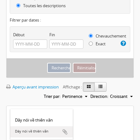
Toutes les descriptions
Filtrer par dates :
Début
Fin
Chevauchement
Exact
Aperçu avant impression
Affichage :
Trier par:
Pertinence
Direction:
Croissant
Dây nói về thiên văn
Dây nói về thiên văn