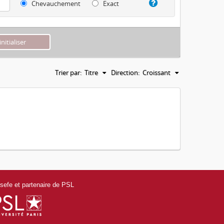
Chevauchement
Exact
Trier par:
Titre
Direction:
Croissant
efe et partenaire de PSL