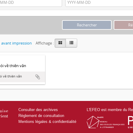
 avant impression
Affichage :
́i về thiên văn
i về thiên văn
Consulter des archives
L'EFEO est membre du Res
Règlement de consultation
Mentions légales & confidentialité