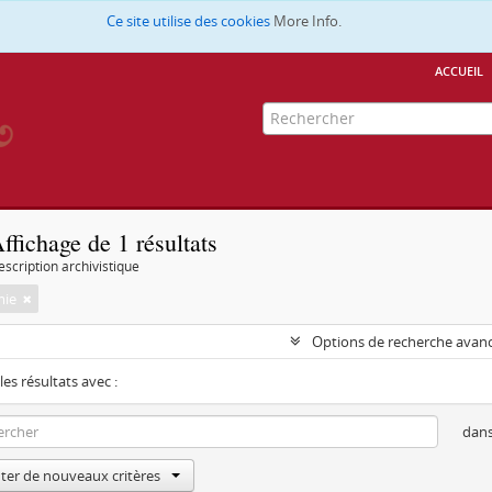
Ce site utilise des cookies
More Info.
accueil
ffichage de 1 résultats
escription archivistique
mie
Options de recherche avan
les résultats avec :
dan
ter de nouveaux critères