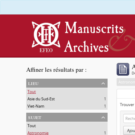
A
Affiner les résultats par :
D
lieu
Astrono
Tout
Asie du Sud-Est
1
Trouver 
Viet-Nam
1
sujet
Tout
Ajou
Astronomie
1