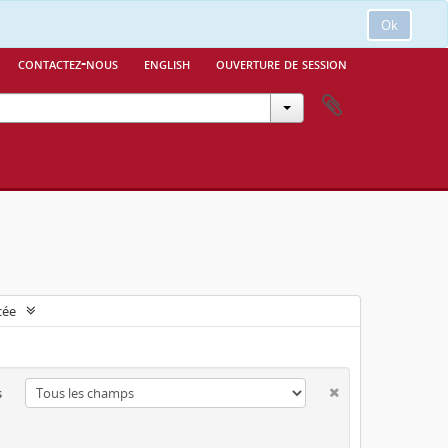
Ok
contactez-nous
english
ouverture de session
cée
s