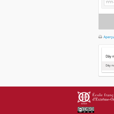
Aperçu
Dây no
Dây nó