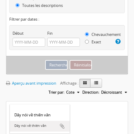
Toutes les descriptions
Filtrer par dates :
Début
Fin
Chevauchement
Exact
Aperçu avant impression
Affichage :
Trier par:
Cote
Direction:
Décroissant
Dây nói về thiên văn
Dây nói về thiên văn