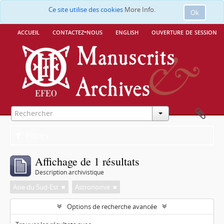
Ce site utilise des cookies
More Info.
Ok
accueil
contactez-nous
english
ouverture de session
Filtres
Affichage de 1 résultats
Description archivistique
Asie du Sud-Est
Astronomie
Options de recherche avancée