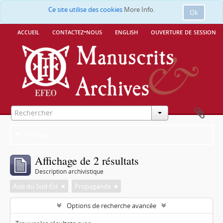
Ce site utilise des cookies
More Info.
Ok
accueil
contactez-nous
english
ouverture de session
Filtres
Affichage de 2 résultats
Description archivistique
Asie du Sud-Est
Propagande
Options de recherche avancée