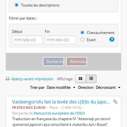
Toutes les descriptions
Filtrer par dates :
Début
Fin
Chevauchement
Exact
Aperçu avant impression
Affichage :
Trier par:
Date modifiée
Direction:
Décroissant
Vanbengorofu fait la levée des c[ô]ls du Japon et retourne en Europe de Dimitrii Pozdnyeef
FR EFEO MSS EUR/50
Pièce
[1909-1910]
Fait partie de
Manuscrits européens de l'EFEO
Traduction en française du chapitre IV "
Materialy po istorii
syevernoï Japonii i eya otnochenii k materiku Azii i Rossii
".