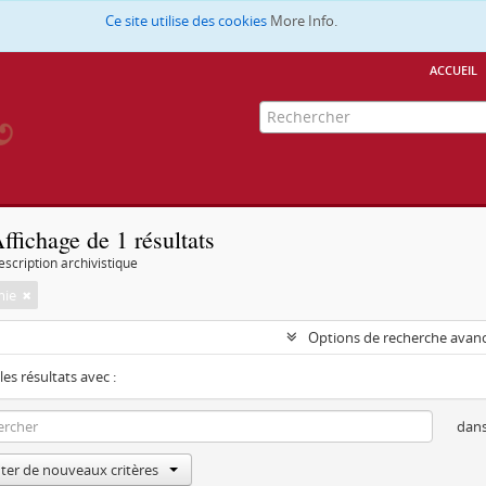
Ce site utilise des cookies
More Info.
accueil
ffichage de 1 résultats
escription archivistique
mie
Options de recherche avan
les résultats avec :
dan
ter de nouveaux critères