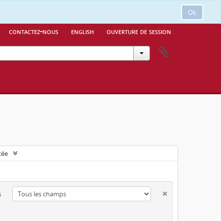
Ok
contactez-nous
english
ouverture de session
cée
s