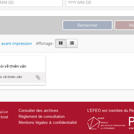
 avant impression
Affichage :
́i về thiên văn
i về thiên văn
Consulter des archives
L'EFEO est membre du Res
Règlement de consultation
Mentions légales & confidentialité