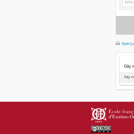
Aperçu
Dây no
Dây nó