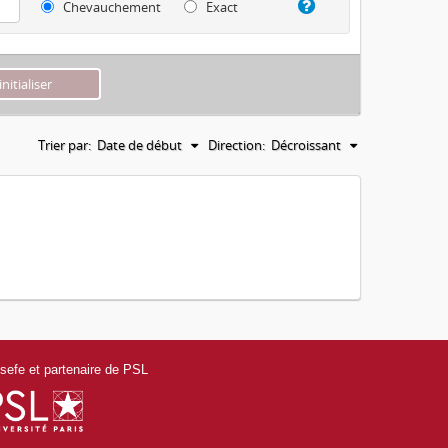
Chevauchement
Exact
Trier par:
Date de début
Direction:
Décroissant
efe et partenaire de PSL