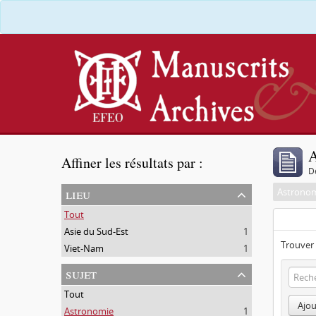
A
Affiner les résultats par :
D
lieu
Astrono
Tout
Asie du Sud-Est
1
Trouver 
Viet-Nam
1
sujet
Tout
Ajou
Astronomie
1