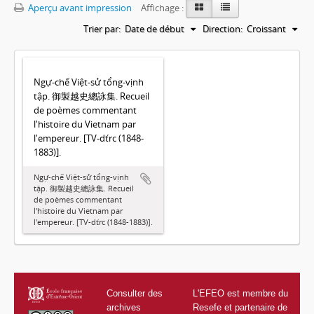
Aperçu avant impression
Affichage :
Trier par:
Date de début
Direction:
Croissant
Ngự-chế Việt-sử tổng-vịnh
tập. 御製越史總詠集. Recueil
de poèmes commentant
l'histoire du Vietnam par
l'empereur. [TV-dťrc (1848-
1883)].
Ngự-chế Việt-sử tổng-vịnh
tập. 御製越史總詠集. Recueil
de poèmes commentant
l'histoire du Vietnam par
l'empereur. [TV-dťrc (1848-1883)].
Consulter des
L'EFEO est membre du
archives
Resefe et partenaire de