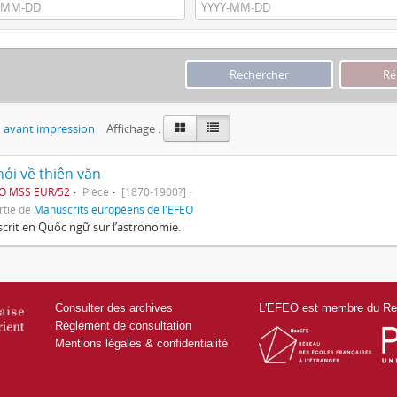
 avant impression
Affichage :
ói về thiên văn
EO MSS EUR/52
Pièce
[1870-1900?]
rtie de
Manuscrits européens de l'EFEO
rit en Quốc ngữ sur l’astronomie.
Consulter des archives
L'EFEO est membre du Res
Règlement de consultation
Mentions légales & confidentialité