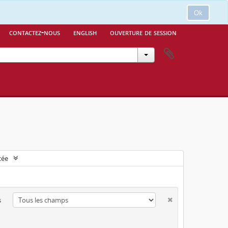
Ok
contactez-nous
english
ouverture de session
cée
s