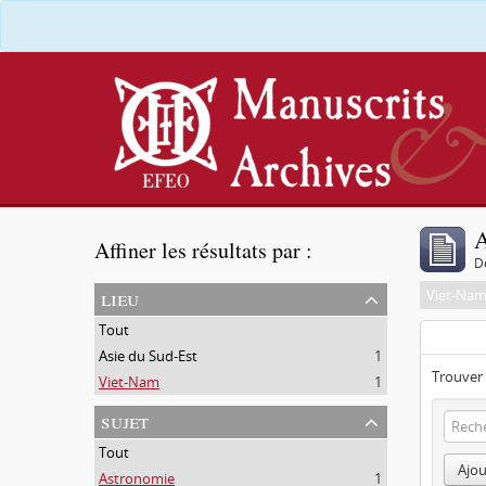
A
Affiner les résultats par :
D
lieu
Viet-Na
Tout
Asie du Sud-Est
1
Trouver 
Viet-Nam
1
sujet
Tout
Ajou
Astronomie
1