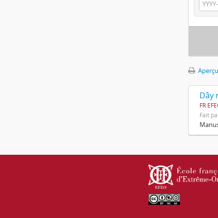
Aperçu
Dây n
FR EF
Fait pa
Manusc