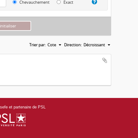
Chevauchement
Exact
Trier par:
Cote
Direction:
Décroissant
efe et partenaire de PSL