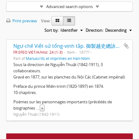
Advanced search options
Print preview
View:
Sort by:
Identifier
Direction:
Descending
Ngự-chế Việt-sử tổng-vịnh tập. 御製越史總詠集. Recueil de poèmes commentant l'histoire du Vietnam par l'empereur. [TV-dťrc (1848-1883)].
FR EFEO VIET/A/Hist. 24 (1-3)
Item
1877?
Part of
Manuscrits et imprimés en Hán-Nôm
Sous la direction de Nguyễn Thuật (1842-1911), 3
collaborateurs.
Gravé en 1877, sur les planches du Nội Các (Cabinet impérial).
Préface du prince Miên-trinh (1820-1897) en 1874.
10 chapitres.
Poèmes sur les personnages importants (précédés de
biographies
...
»
Nguyễn Thuật (1842-1911)