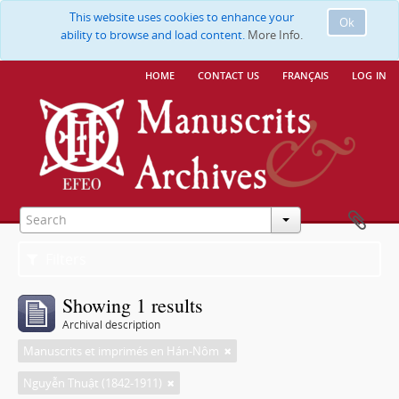
This website uses cookies to enhance your
Ok
ability to browse and load content.
More Info.
home
contact us
français
log in
Filters
Showing 1 results
Archival description
Manuscrits et imprimés en Hán-Nôm
Nguyễn Thuật (1842-1911)