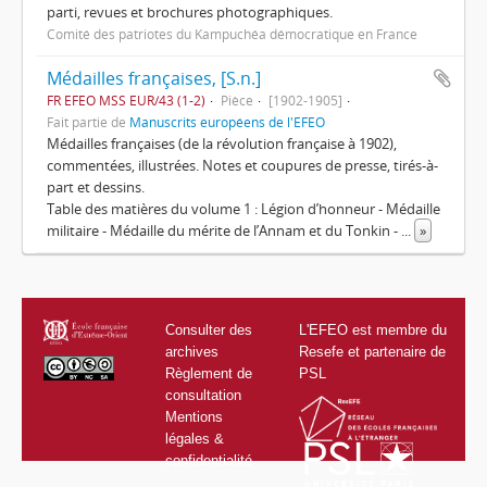
parti, revues et brochures photographiques.
Comité des patriotes du Kampuchéa démocratique en France
Médailles françaises, [S.n.]
FR EFEO MSS EUR/43 (1-2)
Pièce
[1902-1905]
Fait partie de
Manuscrits européens de l'EFEO
Médailles françaises (de la révolution française à 1902),
commentées, illustrées. Notes et coupures de presse, tirés-à-
part et dessins.
Table des matières du volume 1 : Légion d’honneur - Médaille
militaire - Médaille du mérite de l’Annam et du Tonkin -
...
»
Consulter des
L'EFEO est membre du
archives
Resefe et partenaire de
Règlement de
PSL
consultation
Mentions
légales &
confidentialité