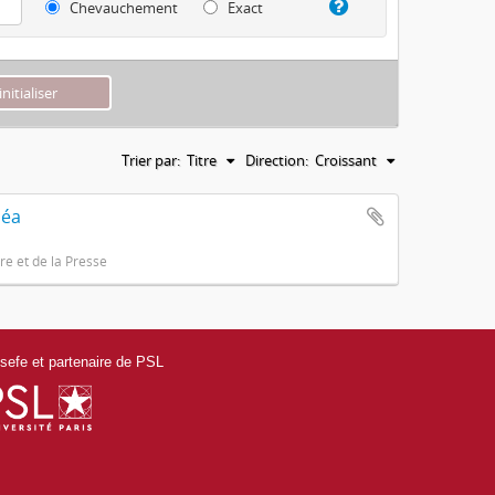
Chevauchement
Exact
Trier par:
Titre
Direction:
Croissant
héa
e et de la Presse
efe et partenaire de PSL