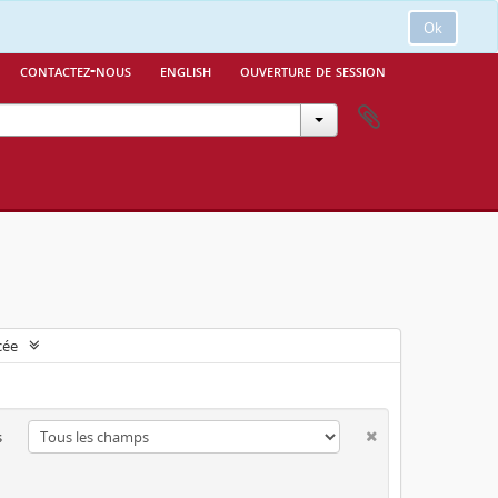
Ok
contactez-nous
english
ouverture de session
cée
s