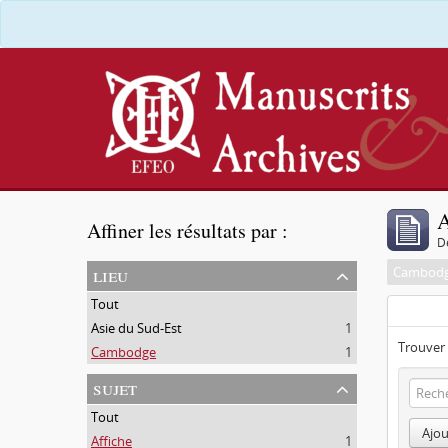
A
Affiner les résultats par :
D
lieu
Cambod
Tout
Asie du Sud-Est
1
Trouver 
Cambodge
1
sujet
Tout
Ajou
Affiche
1