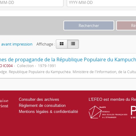
 avant impression
Affichage :
ches de propagande de la République Populaire du Kampuc
O IC004
Collection
1979-1991
ge. République Populaire du Kampuchéa. Ministère de l'Information, de la Cultur
Consulter des archives
L'EFEO est membre du Res
Règlement de consultation
Mentions légales & confidentialité