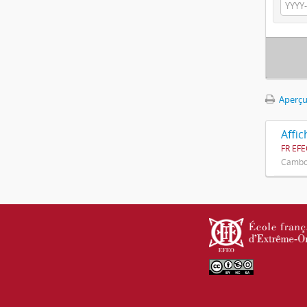
Aperçu
Affi
FR EFE
Cambod