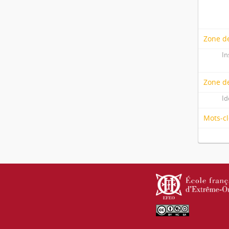
Zone de
In
Zone d
Id
Mots-cl