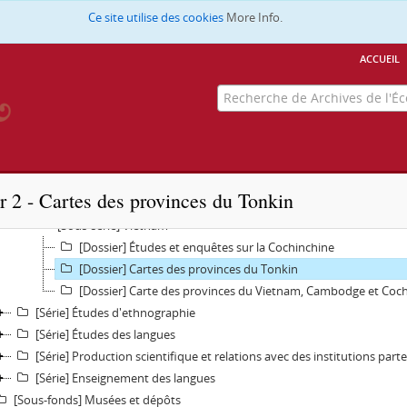
[Sous-fonds] Relations extérieures
Ce site utilise des cookies
More Info.
[Sous-fonds] Gestion du personnel et des membres
[Sous-fonds] Dossiers des membres
accueil
[Sous-fonds] Administration générale
[Sous-fonds] Bibliothèque et Archives
[Sous-fonds] Manifestations et commémorations
[Sous-fonds] Archéologie et monuments
[Sous-fonds] Ethnologie et linguistique
[Série] Études d'ethnologie et linguistique
r 2 - Cartes des provinces du Tonkin
[Dossier] Recensement des populations et villages du Vietnam,
[Sous-série] Vietnam
[Dossier] Études et enquêtes sur la Cochinchine
[Dossier] Cartes des provinces du Tonkin
[Dossier] Carte des provinces du Vietnam, Cambodge et Coc
[Série] Études d'ethnographie
[Série] Études des langues
[Série] Production scientifique et relations avec des institutions part
[Série] Enseignement des langues
[Sous-fonds] Musées et dépôts