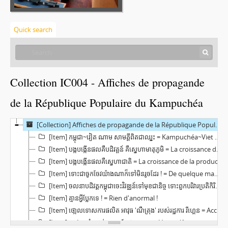
Quick search
Collection IC004 - Affiches de propagande
de la République Populaire du Kampuchéa
[Collection] Affiches de propagande de la République Populaire du Kampuchéa
[Item] កម្ពុជា~វៀត ណាម សាមគ្គី​ពិត​ជា​ឈ្នះ = Kampuchéa~Viet Nam. La solidarité est vraiment vainqueur
[Item] បង្ក​បង្កើន​ផលគឺបដិវគ្តន៍ គឺ​ស្នេហា​មាតុ​ភូមិ = La croissance de la production, c'est la révolution, c'est l'amour de la mère patrie
[Item] បង្ក​បង្កើន​ផលគឺ​ស្នេហា​ជាតិ = La croissance de la production, c'est l'amour de la patrie
[Item] ទោះ​ជា​ចូក​ចែវ​យ៉ាងណា​ក៏ទៅ​មិន​រូច​ដែរ ! = De quelque manière que ce soit, impossible d'y aller !
[Item] ចលនាបដិវត្ត​កម្ពុជា​ចេះ​វិវឌ្ឈន៍​ទៅ​មុខ​ជា​និច្ច ទោះ​ពួក​បរិវារប្រតិកិរិយាខំ​ព្រុះ​យ៉ាង​ណា​ក៏​ដោយ​ = Le mouvement révolutionnaire cambodgien est en constant développement malgré les aboiements (?) des opposants
[Item] គ្មាន​អ្វីប្លែក​ទេ ! = Rien d'anormal !
[Item] ថោ្កល​ទោស​ការ​ផលិត អាវុធ 'ណឺត្រុង'​​ របស់រដ្ឋការ រីហ្គេន = Accusation pour la fabrication de la bombe à neutron de l'administration Reagan
[Item] ពួក​ឯង​ទាំង​អស់គ្នា​សុទ្ធ​តែ​ជា​ឃាដករ = Vous n'êtes tous que des assassins