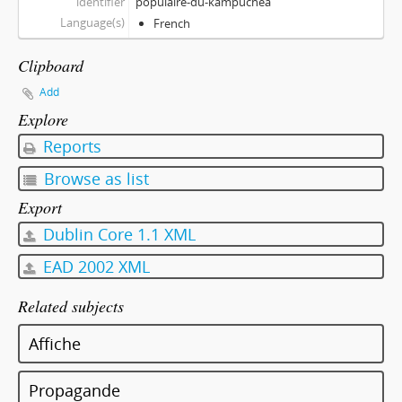
identifier
populaire-du-kampuchea
Language(s)
French
Clipboard
Add
Explore
Reports
Browse as list
Export
Dublin Core 1.1 XML
EAD 2002 XML
Related subjects
Affiche
Propagande