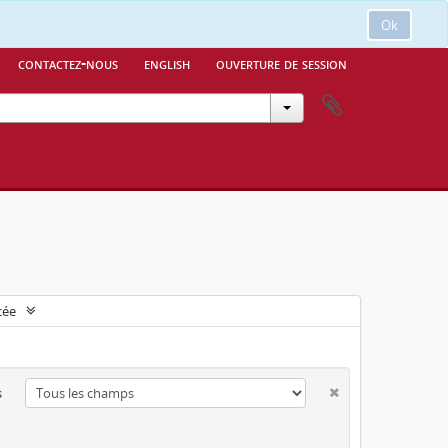
Ok
contactez-nous
english
ouverture de session
cée
s