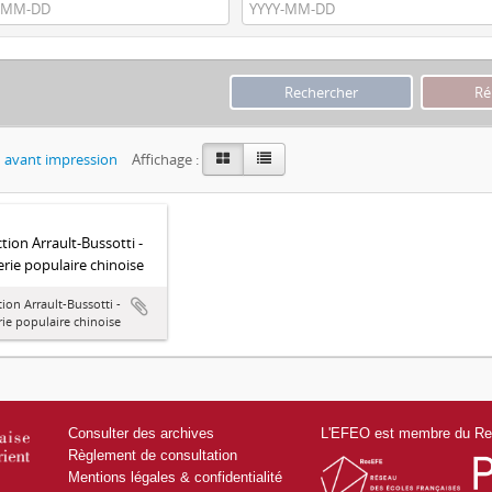
 avant impression
Affichage :
ction Arrault-Bussotti -
rie populaire chinoise
tion Arrault-Bussotti -
ie populaire chinoise
Consulter des archives
L'EFEO est membre du Res
Règlement de consultation
Mentions légales & confidentialité