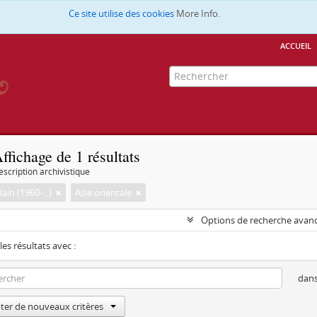
Ce site utilise des cookies
More Info.
accueil
ffichage de 1 résultats
escription archivistique
lain (1960-...)
Asie orientale
Options de recherche avan
les résultats avec :
dan
ter de nouveaux critères