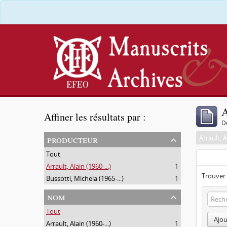
A
Affiner les résultats par :
D
producteur
Arrault, A
Tout
Arrault, Alain (1960-...)
1
Trouver 
Bussotti, Michela (1965-...)
1
nom
Tout
Ajou
Arrault, Alain (1960-...)
1