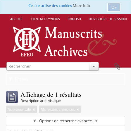
Ce site utilise des cookies
More Info.
Ok
accueil
contactez-nous
english
ouverture de session
Filtres
Affichage de 1 résultats
Description archivistique
Asie orientale
Monnaies chinoises
Options de recherche avancée