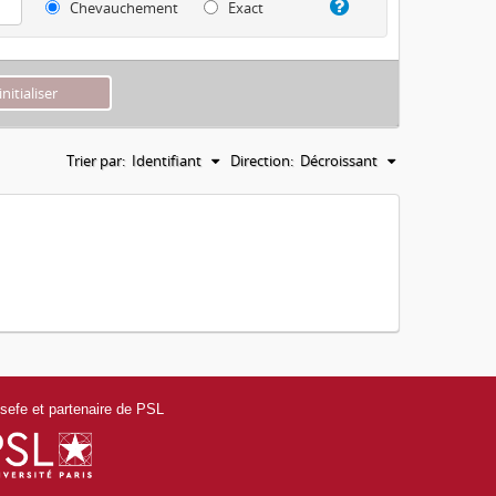
Chevauchement
Exact
Trier par:
Identifiant
Direction:
Décroissant
efe et partenaire de PSL