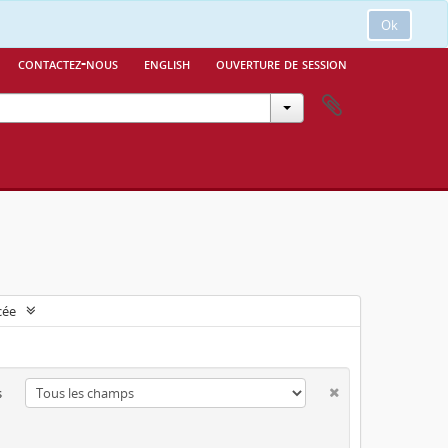
Ok
contactez-nous
english
ouverture de session
cée
s