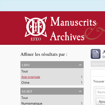
A
Affiner les résultats par :
D
lieu
Asie orie
Tout
Asie orientale
1
Trouver 
Chine
1
sujet
Tout
Ajou
Numismatique
1