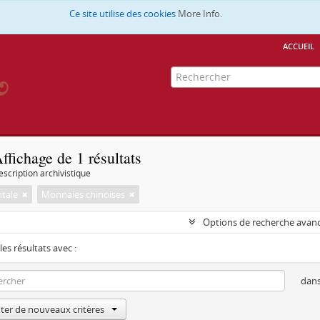
Ce site utilise des cookies
More Info.
accueil
ffichage de 1 résultats
escription archivistique
ntale
Monnaies chinoises
Options de recherche avan
les résultats avec :
dan
ter de nouveaux critères