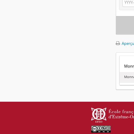
Aperçu
Monna
Monna