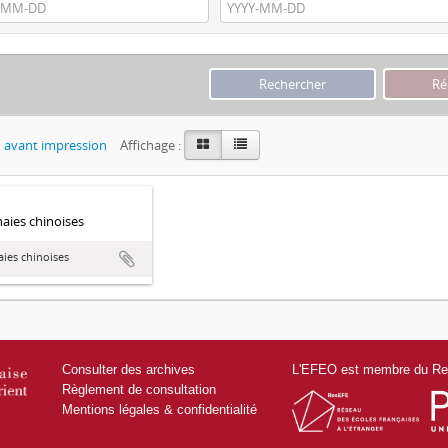
 avant impression
Affichage :
ies chinoises
ies chinoises
Consulter des archives
L'EFEO est membre du Res
Règlement de consultation
Mentions légales & confidentialité