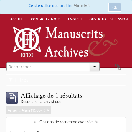
Ce site utilise des cookies
More Info.
Ok
accueil
contactez-nous
english
ouverture de session
Filtres
Affichage de 1 résultats
Description archivistique
Arrault, Alain (1960-...)
Options de recherche avancée