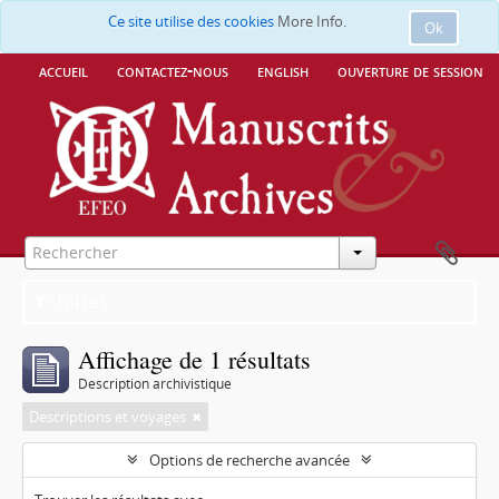
Ce site utilise des cookies
More Info.
Ok
accueil
contactez-nous
english
ouverture de session
Filtres
Affichage de 1 résultats
Description archivistique
Descriptions et voyages
Options de recherche avancée