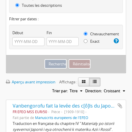
Toutes les descriptions
Filtrer par dates :
Début
Fin
Chevauchement
Exact
Aperçu avant impression
Affichage :
Trier par:
Titre
Direction:
Croissant
Vanbengorofu fait la levée des c[ô]ls du Japon et retourne en Europe de Dimitrii Pozdnyeef
FR EFEO MSS EUR/50
Pièce
[1909-1910]
Fait partie de
Manuscrits européens de l'EFEO
Traduction en française du chapitre IV "
Materialy po istorii
syevernoï Japonii i eya otnochenii k materiku Azii i Rossii
".