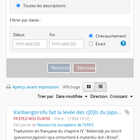
Toutes les descriptions
Filtrer par dates :
Début
Fin
Chevauchement
Exact
Aperçu avant impression
Affichage :
Trier par:
Date modifiée
Direction:
Croissant
Vanbengorofu fait la levée des c[ô]ls du Japon et retourne en Europe de Dimitrii Pozdnyeef
FR EFEO MSS EUR/50
Pièce
[1909-1910]
Fait partie de
Manuscrits européens de l'EFEO
Traduction en française du chapitre IV "
Materialy po istorii
syevernoï Japonii i eya otnochenii k materiku Azii i Rossii
".