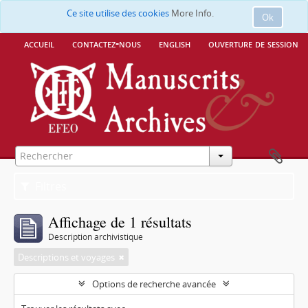
Ce site utilise des cookies
More Info.
Ok
accueil
contactez-nous
english
ouverture de session
Filtres
Affichage de 1 résultats
Description archivistique
Descriptions et voyages
Options de recherche avancée