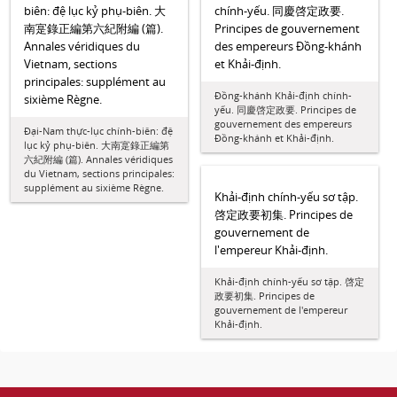
biên: đệ lục kỷ phụ-biên. 大
chính-yếu. 同慶啓定政要.
南寔錄正編第六紀附編 (篇).
Principes de gouvernement
Annales véridiques du
des empereurs Đồng-khánh
Vietnam, sections
et Khải-định.
principales: supplément au
Đồng-khánh Khải-định chính-
sixième Règne.
yếu. 同慶啓定政要. Principes de
gouvernement des empereurs
Đại-Nam thực-lục chính-biên: đệ
Đồng-khánh et Khải-định.
lục kỷ phụ-biên. 大南寔錄正編第
六紀附編 (篇). Annales véridiques
du Vietnam, sections principales:
supplément au sixième Règne.
Khải-định chính-yếu sơ tập.
啓定政要初集. Principes de
gouvernement de
l'empereur Khải-định.
Khải-định chính-yếu sơ tập. 啓定
政要初集. Principes de
gouvernement de l'empereur
Khải-định.