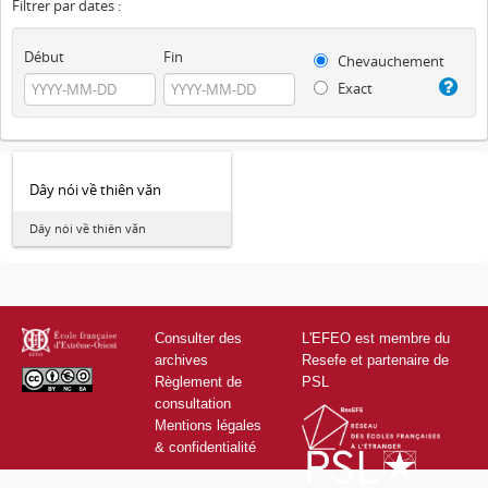
Filtrer par dates :
Début
Fin
Chevauchement
Exact
Dây nói về thiên văn
Dây nói về thiên văn
Consulter des
L'EFEO est membre du
archives
Resefe et partenaire de
Règlement de
PSL
consultation
Mentions légales
& confidentialité