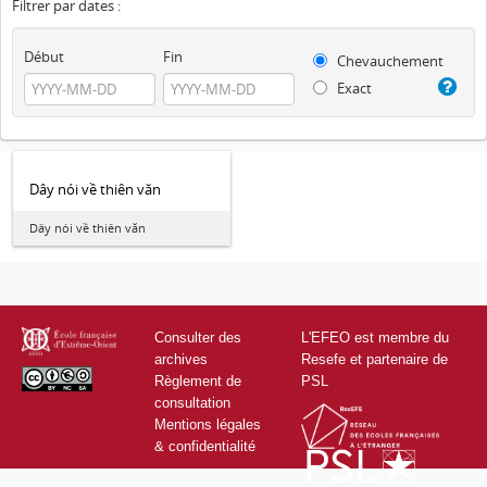
Filtrer par dates :
Début
Fin
Chevauchement
Exact
Dây nói về thiên văn
Dây nói về thiên văn
Consulter des
L'EFEO est membre du
archives
Resefe et partenaire de
Règlement de
PSL
consultation
Mentions légales
& confidentialité