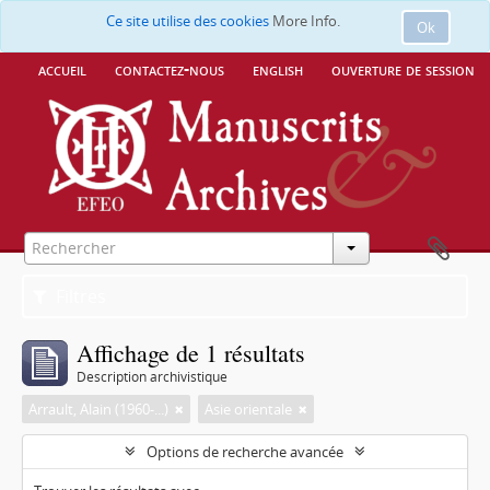
Ce site utilise des cookies
More Info.
Ok
accueil
contactez-nous
english
ouverture de session
Filtres
Affichage de 1 résultats
Description archivistique
Arrault, Alain (1960-...)
Asie orientale
Options de recherche avancée