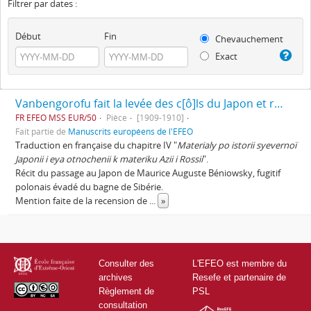
Filtrer par dates :
Début
Fin
Chevauchement
Exact
Vanbengorofu fait la levée des c[ô]ls du Japon et retourne en Europe de Dimitrii Pozdnyeef
FR EFEO MSS EUR/50
Pièce
[1909-1910]
Fait partie de
Manuscrits européens de l'EFEO
Traduction en française du chapitre IV "
Materialy po istorii syevernoï
Japonii i eya otnochenii k materiku Azii i Rossii
".
Récit du passage au Japon de Maurice Auguste Béniowsky, fugitif
polonais évadé du bagne de Sibérie.
Mention faite de la recension de
...
»
Consulter des
L'EFEO est membre du
archives
Resefe et partenaire de
Règlement de
PSL
consultation