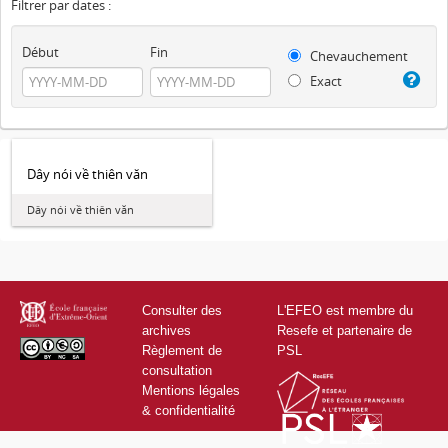
Filtrer par dates :
Début
Fin
Chevauchement
Exact
Dây nói về thiên văn
Dây nói về thiên văn
Consulter des
L'EFEO est membre du
archives
Resefe et partenaire de
Règlement de
PSL
consultation
Mentions légales
& confidentialité