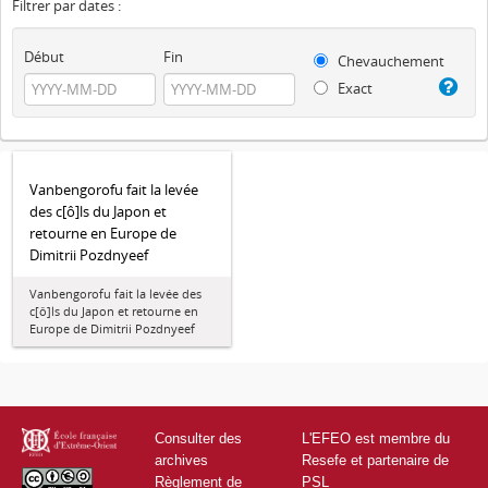
Filtrer par dates :
Début
Fin
Chevauchement
Exact
Vanbengorofu fait la levée
des c[ô]ls du Japon et
retourne en Europe de
Dimitrii Pozdnyeef
Vanbengorofu fait la levée des
c[ô]ls du Japon et retourne en
Europe de Dimitrii Pozdnyeef
Consulter des
L'EFEO est membre du
archives
Resefe et partenaire de
Règlement de
PSL