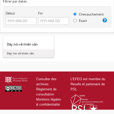
Filtrer par dates :
Début
Fin
Chevauchement
Exact
Dây nói về thiên văn
Dây nói về thiên văn
Consulter des
L'EFEO est membre du
archives
Resefe et partenaire de
Règlement de
PSL
consultation
Mentions légales
& confidentialité