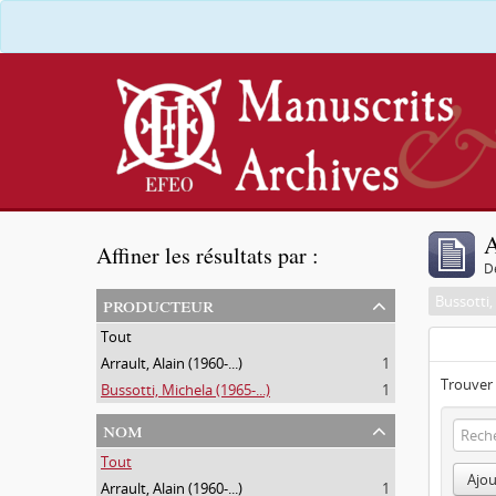
A
Affiner les résultats par :
D
producteur
Bussotti, 
Tout
Arrault, Alain (1960-...)
1
Trouver 
Bussotti, Michela (1965-...)
1
nom
Tout
Ajou
Arrault, Alain (1960-...)
1