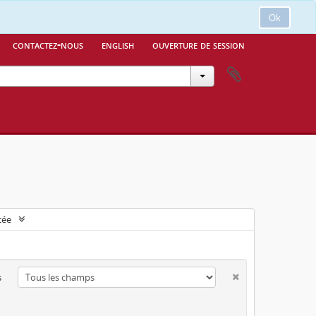
Ok
contactez-nous
english
ouverture de session
cée
s