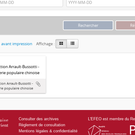
 avant impression
Affichage :
ction Arrault-Bussotti -
rie populaire chinoise
tion Arrault-Bussotti -
ie populaire chinoise
Consulter des archives
L'EFEO est membre du Res
Règlement de consultation
Mentions légales & confidentialité