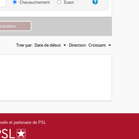
Chevauchement
Exact
Trier par:
Date de début
Direction:
Croissant
efe et partenaire de PSL