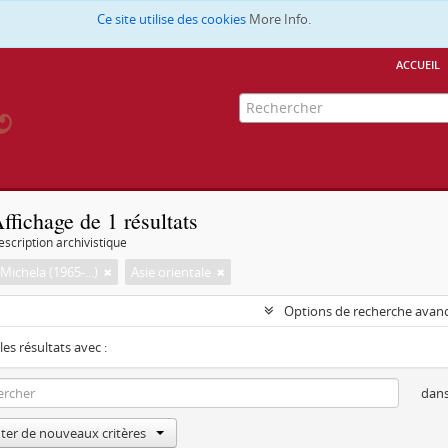
Ce site utilise des cookies
More Info.
accueil
ffichage de 1 résultats
escription archivistique
Michela (1965-...)
Asie orientale
Options de recherche avan
les résultats avec :
dan
ter de nouveaux critères