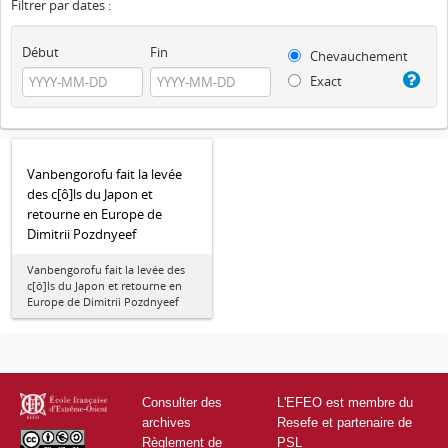
Filtrer par dates :
Début
Fin
Chevauchement
Exact
Vanbengorofu fait la levée
des c[ô]ls du Japon et
retourne en Europe de
Dimitrii Pozdnyeef
Vanbengorofu fait la levée des
c[ô]ls du Japon et retourne en
Europe de Dimitrii Pozdnyeef
Consulter des
L'EFEO est membre du
archives
Resefe et partenaire de
Règlement de
PSL