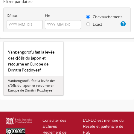
Filtrer par dates :
Début
Fin
Chevauchement
Exact
Vanbengorofu fait la levée
des c[ô]ls du Japon et
retourne en Europe de
Dimitrii Pozdnyeef
Vanbengorofu fait la levée des
c[ô]ls du Japon et retourne en
Europe de Dimitrii Pozdnyeef
Consulter des
L'EFEO est membre du
archives
Resefe et partenaire de
Règlement de
PSL