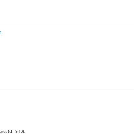
h.
res (ch. 9-10).