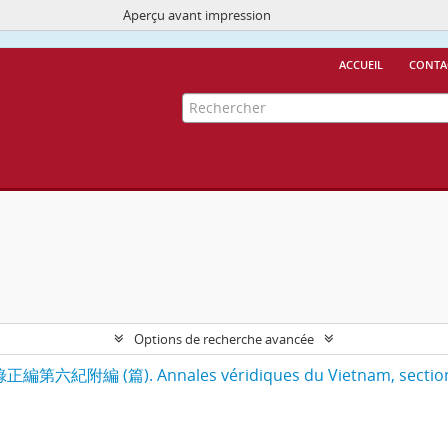
Aperçu avant impression
Ce site utilise des cookies
More Info.
accueil
conta
Options de recherche avancée
寔錄正編第六紀附編 (篇). Annales véridiques du Vietnam, sections