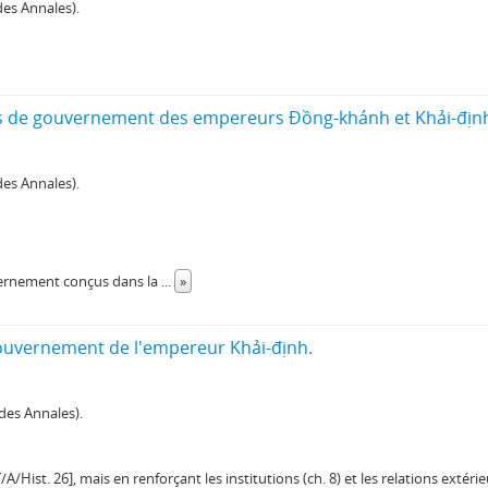
es Annales).
de gouvernement des empereurs Đồng-khánh et Khải-địn
es Annales).
uvernement conçus dans la
...
»
uvernement de l'empereur Khải-định.
des Annales).
t. 26], mais en renforçant les institutions (ch. 8) et les relations extérieu