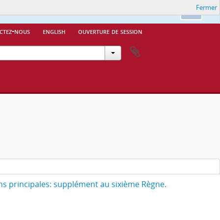
Fermer
Ok
ctez-nous
english
ouverture de session
 principales: supplément au sixième Règne.