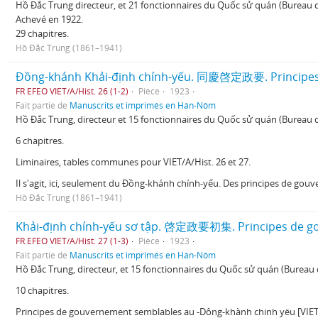
Hồ Đắc Trung directeur, et 21 fonctionnaires du Quốc sử quán (Bureau d
Achevé en 1922.
29 chapitres.
Hồ Đắc Trung (1861–1941)
Đồng-khánh Khải-định chính-yếu. 同慶啓定政要. Principes 
FR EFEO VIET/A/Hist. 26 (1-2)
Pièce
1923
Fait partie de
Manuscrits et imprimés en Hán-Nôm
Hồ Đắc Trung, directeur et 15 fonctionnaires du Quốc sử quán (Bureau d
6 chapitres.
Liminaires, tables communes pour VIET/A/Hist. 26 et 27.
Il s'agit, ici, seulement du Đồng-khánh chính-yếu. Des principes de go
Hồ Đắc Trung (1861–1941)
Khải-định chính-yếu sơ tập. 啓定政要初集. Principes de go
FR EFEO VIET/A/Hist. 27 (1-3)
Pièce
1923
Fait partie de
Manuscrits et imprimés en Hán-Nôm
Hồ Đắc Trung, directeur, et 15 fonctionnaires du Quốc sử quán (Bureau 
10 chapitres.
Principes de gouvernement semblables au -Dông-khành chinh yëu [VIET/A/His