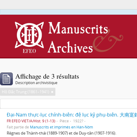
Affichage de 3 résultats
Description archivistique
Hồ Đắc Trung (1861–1941)
Đại-Nam thực-lục chính-biên: đệ lục kỷ phụ-biên. 大南
FR EFEO VIET/A/Hist. 9 (1-13)
Pièce
1922?
Fait partie de
Manuscrits et imprimés en Hán-Nôm
Règnes de Thành-thái (1889-1907) et de Duy-tân (1907-1916).