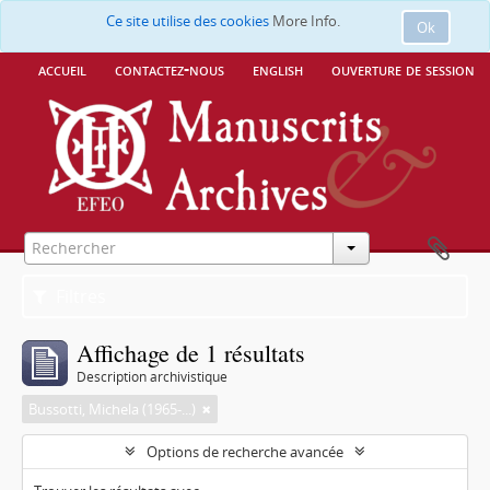
Ce site utilise des cookies
More Info.
Ok
accueil
contactez-nous
english
ouverture de session
Filtres
Affichage de 1 résultats
Description archivistique
Bussotti, Michela (1965-...)
Options de recherche avancée