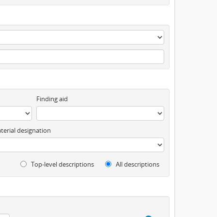
Finding aid
terial designation
Top-level descriptions
All descriptions