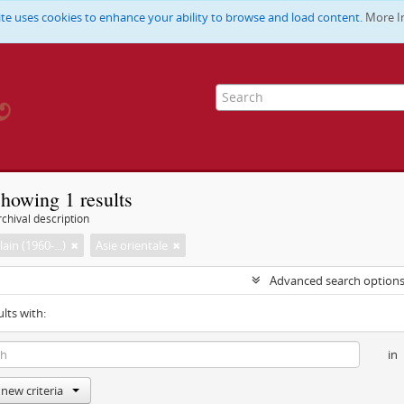
ite uses cookies to enhance your ability to browse and load content.
More I
howing 1 results
chival description
lain (1960-...)
Asie orientale
Advanced search option
ults with:
in
new criteria