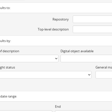
ults to:
Repository
Top-level description
sults by:
of description
Digital object available
ght status
General ma
y date range:
End