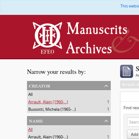
This webs
S
Narrow your results by:
Ar
creator
Arrault, A
All
Arrault, Alain (1960-...)
1
Find res
Bussotti, Michela (1965-...)
1
name
All
Add 
Arrault, Alain (1960-...)
1