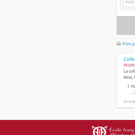
Print 
Colle
FR EFE
La col
Ainsi,
Ha
...
Arrault