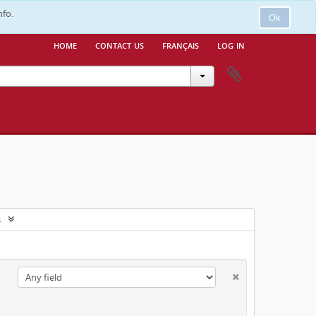
nfo.
Ok
home
contact us
français
log in
s