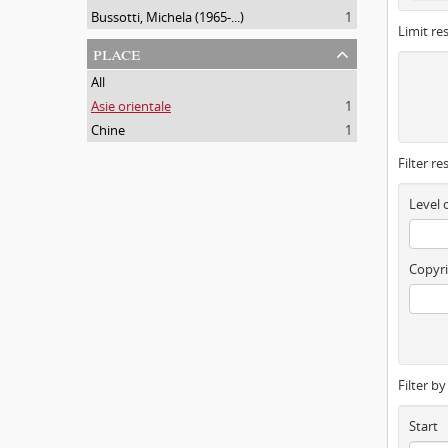
Bussotti, Michela (1965-...)
1
Limit res
place
All
Asie orientale
1
Chine
1
Filter re
Level 
Copyri
Filter b
Start