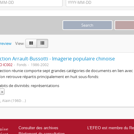
preview
View:
ction Arrault-Bussotti - Imagerie populaire chinoise
O IC002
Fonds
1986-2002
lection réunie comporte sept grandes catégories de documents en lien avec l
 l’on retrouve répartis principalement en huit sous-fonds:
bits de divinités: représentations
»
, Alain (1960-...)
Consulter des archives
L'EFEO est membre du Res
Règlement de consultation