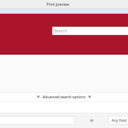
Print preview
ite uses cookies to enhance your ability to browse and load content.
More I
Advanced search options
in