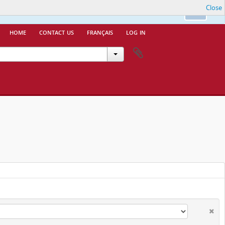
Close
nfo.
Ok
home
contact us
français
log in