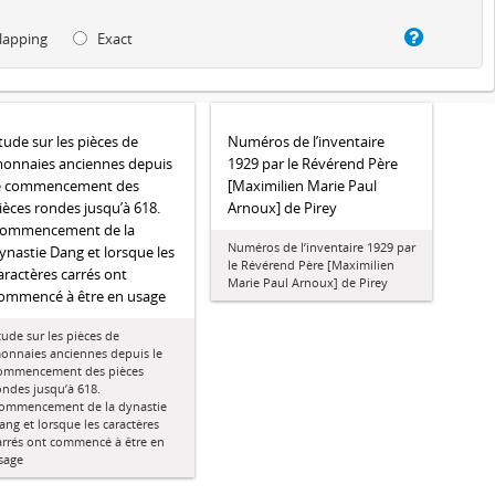
lapping
Exact
tude sur les pièces de
Numéros de l’inventaire
onnaies anciennes depuis
1929 par le Révérend Père
e commencement des
[Maximilien Marie Paul
ièces rondes jusqu’à 618.
Arnoux] de Pirey
ommencement de la
Numéros de l’inventaire 1929 par
ynastie Dang et lorsque les
le Révérend Père [Maximilien
aractères carrés ont
Marie Paul Arnoux] de Pirey
ommencé à être en usage
tude sur les pièces de
onnaies anciennes depuis le
ommencement des pièces
ondes jusqu’à 618.
ommencement de la dynastie
ang et lorsque les caractères
arrés ont commencé à être en
sage