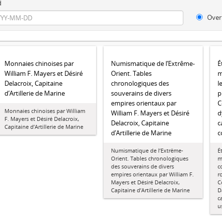
d
Over
Monnaies chinoises par
Numismatique de l’Extrême-
É
William F. Mayers et Désiré
Orient. Tables
m
Delacroix, Capitaine
chronologiques des
l
d’Artillerie de Marine
souverains de divers
p
empires orientaux par
C
Monnaies chinoises par William
William F. Mayers et Désiré
d
F. Mayers et Désiré Delacroix,
Delacroix, Capitaine
c
Capitaine d’Artillerie de Marine
d’Artillerie de Marine
c
Numismatique de l’Extrême-
É
Orient. Tables chronologiques
m
des souverains de divers
c
empires orientaux par William F.
r
Mayers et Désiré Delacroix,
C
Capitaine d’Artillerie de Marine
D
c
u