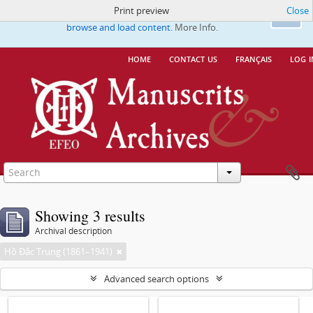
Print preview
Close
This website uses cookies to enhance your ability to
Ok
browse and load content.
More Info.
home
contact us
français
log i
Showing 3 results
Archival description
Hồ Đắc Trung (1861–1941)
Advanced search options