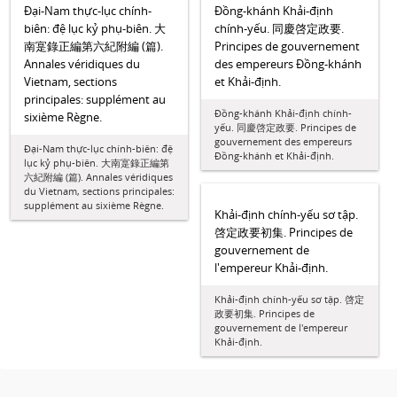
Đại-Nam thực-lục chính-
Đồng-khánh Khải-định
biên: đệ lục kỷ phụ-biên. 大
chính-yếu. 同慶啓定政要.
南寔錄正編第六紀附編 (篇).
Principes de gouvernement
Annales véridiques du
des empereurs Đồng-khánh
Vietnam, sections
et Khải-định.
principales: supplément au
Đồng-khánh Khải-định chính-
sixième Règne.
yếu. 同慶啓定政要. Principes de
gouvernement des empereurs
Đại-Nam thực-lục chính-biên: đệ
Đồng-khánh et Khải-định.
lục kỷ phụ-biên. 大南寔錄正編第
六紀附編 (篇). Annales véridiques
du Vietnam, sections principales:
supplément au sixième Règne.
Khải-định chính-yếu sơ tập.
啓定政要初集. Principes de
gouvernement de
l'empereur Khải-định.
Khải-định chính-yếu sơ tập. 啓定
政要初集. Principes de
gouvernement de l'empereur
Khải-định.