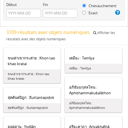
Début
Fin
Chevauchement
Exact
3709 résultats avec objets numériques
Afficher les
résultats avec des objets numériques
ขนเต่าเขากระต่าย : Khon tao
เตมียะ : Temīya
khao kratai
เตมียะ : Temīya
ขนเต่าเขากระต่าย : Khon tao
khao kratai
อภิธัมมกุสลโทน :
Aphiṭhạmmakus̄alāthon
สุตตันตปิฎก : S̄uttạntapiḍok
อภิธัมมกุสลโทน :
สุตตันตปิฎก : S̄uttạntapiḍok
Aphiṭhạmmakus̄alāthon
ยอดลาน : Yodlān
อริยะคาถา : Ariyakhat̄hā