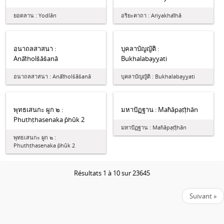
ยอดลาน : Yodlān
อริยะคาถา : Ariyakhat̄hā
อนาถลสาสนา :
บุคลาบัญญัติ :
Anāt̄hols̄ās̄anā
Bukhalabạỵỵati
อนาถลสาสนา : Anāt̄hols̄ās̄anā
บุคลาบัญญัติ : Bukhalabạỵỵati
พุทธเสนกะ ผูก ๒ :
มหาปัฏฐาน : Mah̄āpạṭṭ̄hān
Phuthṭhasenaka p̄hūk 2
มหาปัฏฐาน : Mah̄āpạṭṭ̄hān
พุทธเสนกะ ผูก ๒ :
Phuthṭhasenaka p̄hūk 2
Résultats 1 à 10 sur 23645
Suivant »