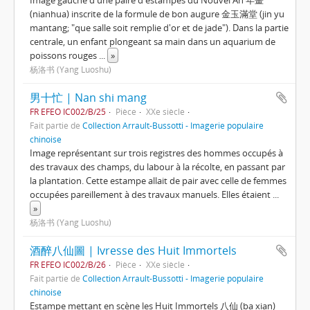
(nianhua) inscrite de la formule de bon augure 金玉滿堂 (jin yu
mantang; "que salle soit remplie d'or et de jade"). Dans la partie
centrale, un enfant plongeant sa main dans un aquarium de
poissons rouges
...
»
杨洛书 (Yang Luoshu)
男十忙 | Nan shi mang
FR EFEO IC002/B/25
Pièce
XXe siècle
Fait partie de
Collection Arrault-Bussotti - Imagerie populaire
chinoise
Image représentant sur trois registres des hommes occupés à
des travaux des champs, du labour à la récolte, en passant par
la plantation. Cette estampe allait de pair avec celle de femmes
occupées pareillement à des travaux manuels. Elles étaient
...
»
杨洛书 (Yang Luoshu)
酒醉八仙圖 | Ivresse des Huit Immortels
FR EFEO IC002/B/26
Pièce
XXe siècle
Fait partie de
Collection Arrault-Bussotti - Imagerie populaire
chinoise
Estampe mettant en scène les Huit Immortels 八仙 (ba xian)