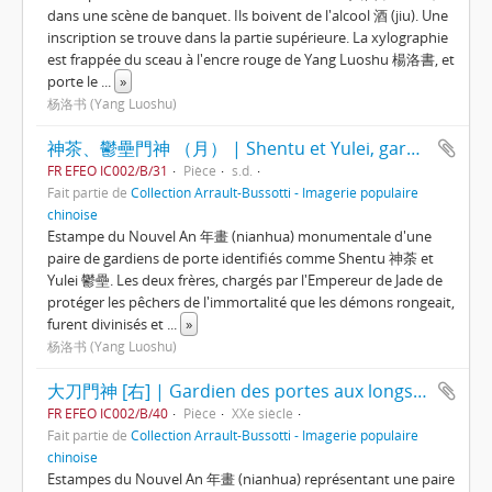
dans une scène de banquet. Ils boivent de l'alcool 酒 (jiu). Une
inscription se trouve dans la partie supérieure. La xylographie
est frappée du sceau à l'encre rouge de Yang Luoshu 楊洛書, et
porte le
...
»
杨洛书 (Yang Luoshu)
神茶、鬱壘門神 （月） | Shentu et Yulei, gardiens de porte (lunaire)
FR EFEO IC002/B/31
Pièce
s.d.
Fait partie de
Collection Arrault-Bussotti - Imagerie populaire
chinoise
Estampe du Nouvel An 年畫 (nianhua) monumentale d'une
paire de gardiens de porte identifiés comme Shentu 神荼 et
Yulei 鬱壘. Les deux frères, chargés par l'Empereur de Jade de
protéger les pêchers de l'immortalité que les démons rongeait,
furent divinisés et
...
»
杨洛书 (Yang Luoshu)
大刀門神 [右] | Gardien des portes aux longs couteaux [droite]
FR EFEO IC002/B/40
Pièce
XXe siècle
Fait partie de
Collection Arrault-Bussotti - Imagerie populaire
chinoise
Estampes du Nouvel An 年畫 (nianhua) représentant une paire