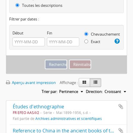
Toutes les descriptions
Filtrer par dates :
Début
Fin
Chevauchement
Exact
Aperçu avant impression
Affichage :
Trier par:
Pertinence
Direction:
Croissant
Études d'ethnographie
FR EFEO AAS/I/2
Série
Mai 1899-1956, s.d.
Fait partie de
Archives administratives et scientifiques
Reference to China in the ancient books of the Parsees par Jivanji Jamshedji Modi, Bombay