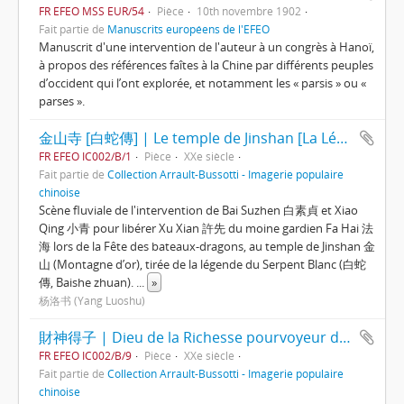
FR EFEO MSS EUR/54
Pièce
10th novembre 1902
Fait partie de
Manuscrits européens de l'EFEO
Manuscrit d'une intervention de l'auteur à un congrès à Hanoï,
à propos des références faîtes à la Chine par différents peuples
d’occident qui l’ont explorée, et notamment les « parsis » ou «
parses ».
金山寺 [白蛇傳] | Le temple de Jinshan [La Légende du Serpent Blanc]
FR EFEO IC002/B/1
Pièce
XXe siècle
Fait partie de
Collection Arrault-Bussotti - Imagerie populaire
chinoise
Scène fluviale de l'intervention de Bai Suzhen 白素貞 et Xiao
Qing 小青 pour libérer Xu Xian 許先 du moine gardien Fa Hai 法
海 lors de la Fête des bateaux-dragons, au temple de Jinshan 金
山 (Montagne d’or), tirée de la légende du Serpent Blanc (白蛇
傳, Baishe zhuan).
...
»
杨洛书 (Yang Luoshu)
財神得子 | Dieu de la Richesse pourvoyeur d'enfants et de richesse
FR EFEO IC002/B/9
Pièce
XXe siècle
Fait partie de
Collection Arrault-Bussotti - Imagerie populaire
chinoise