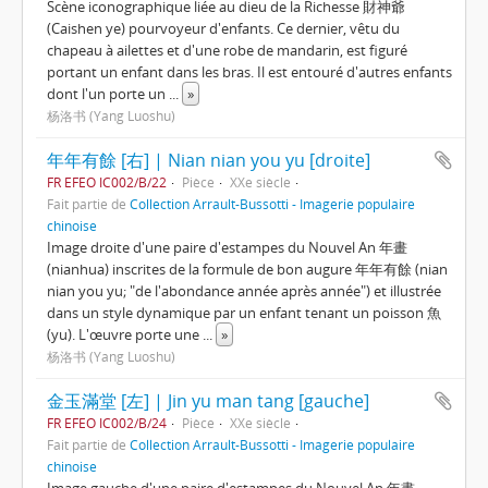
Scène iconographique liée au dieu de la Richesse 財神爺
(Caishen ye) pourvoyeur d'enfants. Ce dernier, vêtu du
chapeau à ailettes et d'une robe de mandarin, est figuré
portant un enfant dans les bras. Il est entouré d'autres enfants
dont l'un porte un
...
»
杨洛书 (Yang Luoshu)
年年有餘 [右] | Nian nian you yu [droite]
FR EFEO IC002/B/22
Pièce
XXe siècle
Fait partie de
Collection Arrault-Bussotti - Imagerie populaire
chinoise
Image droite d'une paire d'estampes du Nouvel An 年畫
(nianhua) inscrites de la formule de bon augure 年年有餘 (nian
nian you yu; "de l'abondance année après année") et illustrée
dans un style dynamique par un enfant tenant un poisson 魚
(yu). L'œuvre porte une
...
»
杨洛书 (Yang Luoshu)
金玉滿堂 [左] | Jin yu man tang [gauche]
FR EFEO IC002/B/24
Pièce
XXe siècle
Fait partie de
Collection Arrault-Bussotti - Imagerie populaire
chinoise
Image gauche d'une paire d'estampes du Nouvel An 年畫