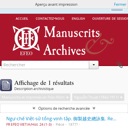
Aperçu avant impression
Fermer
Ce site utilise des cookies
More Info.
Ok
accueil
contactez-nous
english
ouverture de sessio
Affichage de 1 résultats
Description archivistique
Manuscrits et imprimés en Hán-Nôm
Nguyễn Thuật (1842-1911)
Options de recherche avancée
Ngự-chế Việt-sử tổng-vịnh tập. 御製越史總詠集. Recueil de poèmes commentant l'histoire du Vietnam par l'empereur. [TV-dťrc (1848-1883)].
FR EFEO VIET/A/Hist. 24 (1-3)
Pièce
1877?