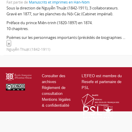
Fait partie de
Manuscrits et imprimés en Hán-Nôm
Sous la direction de Nguyễn Thuật (1842-1911), 3 collaborateurs.
Gravé en 1877, sur les planches du Nội Các (Cabinet impérial).
Préface du prince Miên-trinh (1820-1897) en 1874.
10 chapitres.
Poèmes sur les personnages importants (précédés de biographies
...
»
Nguyễn Thuật (1842-1911)
Consulter des
L'EFEO est membre du
archives
Resefe et partenaire de
Règlement de
PSL
consultation
Mentions légales
& confidentialité