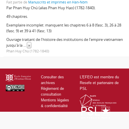
Fait partie de
Manuscrits et imprimés en Hán-Nôm
Par Phan Huy Chú (alias Phan Huy Hạo) (1782-1840).
49 chapitres.
Exemplaire incomplet: manquent les chapitres 6 à 8 (fasc. 3), 26 à 28
(fasc. 9) et 39 à 41 (fasc. 13)
Ouvrage traitant de l'histoire des institutions de l'empire vietnamien
jusqu'à la
...
»
Phan Huy Chú (1782-1840)
Consulter des
L'EFEO est membre du
archives
Resefe et partenaire de
Règlement de
PSL
consultation
Mentions légales
& confidentialité