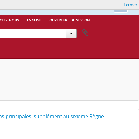
Fermer
Ok
ctez-nous
english
ouverture de session
 principales: supplément au sixième Règne.