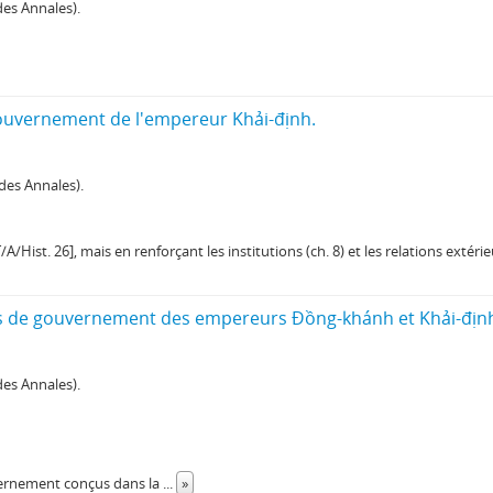
es Annales).
uvernement de l'empereur Khải-định.
des Annales).
t. 26], mais en renforçant les institutions (ch. 8) et les relations extérieu
de gouvernement des empereurs Đồng-khánh et Khải-địn
es Annales).
uvernement conçus dans la
...
»