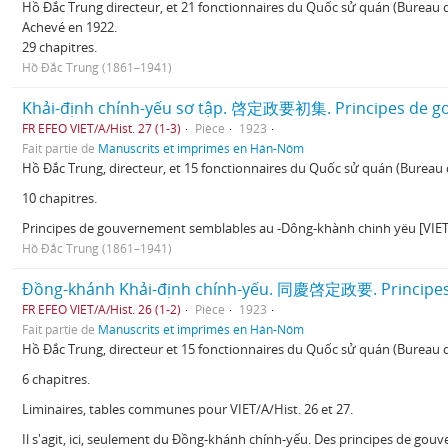
Hồ Đắc Trung directeur, et 21 fonctionnaires du Quốc sử quán (Bureau d
Achevé en 1922.
29 chapitres.
Hồ Đắc Trung (1861–1941)
Khải-định chính-yếu sơ tập. 啓定政要初集. Principes de go
FR EFEO VIET/A/Hist. 27 (1-3)
Pièce
1923
Fait partie de
Manuscrits et imprimés en Hán-Nôm
Hồ Đắc Trung, directeur, et 15 fonctionnaires du Quốc sử quán (Bureau 
10 chapitres.
Principes de gouvernement semblables au -Dông-khành chinh yëu [VIET/A/His
Hồ Đắc Trung (1861–1941)
Đồng-khánh Khải-định chính-yếu. 同慶啓定政要. Principes 
FR EFEO VIET/A/Hist. 26 (1-2)
Pièce
1923
Fait partie de
Manuscrits et imprimés en Hán-Nôm
Hồ Đắc Trung, directeur et 15 fonctionnaires du Quốc sử quán (Bureau d
6 chapitres.
Liminaires, tables communes pour VIET/A/Hist. 26 et 27.
Il s'agit, ici, seulement du Đồng-khánh chính-yếu. Des principes de go