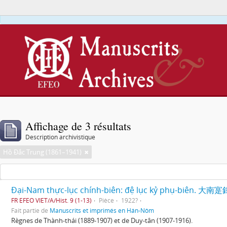
Affichage de 3 résultats
Description archivistique
Hồ Đắc Trung (1861–1941)
Đại-Nam thực-lục chính-biên: đệ lục kỷ phụ-biên. 大南
FR EFEO VIET/A/Hist. 9 (1-13)
Pièce
1922?
Fait partie de
Manuscrits et imprimés en Hán-Nôm
Règnes de Thành-thái (1889-1907) et de Duy-tân (1907-1916).