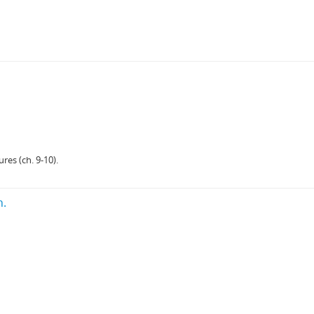
res (ch. 9-10).
h.