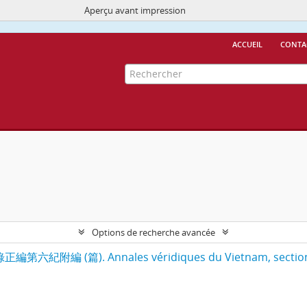
Aperçu avant impression
Ce site utilise des cookies
More Info.
accueil
conta
Options de recherche avancée
寔錄正編第六紀附編 (篇). Annales véridiques du Vietnam, sections