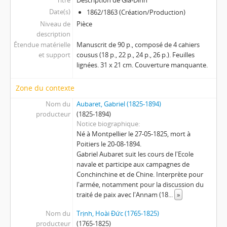
Titre
Description de Gia-Dinh
Date(s)
1862/1863 (Création/Production)
Niveau de
Pièce
description
Étendue matérielle
Manuscrit de 90 p., composé de 4 cahiers
et support
cousus (18 p., 22 p., 24 p., 26 p.). Feuilles
lignées. 31 x 21 cm. Couverture manquante.
Zone du contexte
Nom du
Aubaret, Gabriel (1825-1894)
producteur
(1825-1894)
Notice biographique
Né à Montpellier le 27-05-1825, mort à
Poitiers le 20-08-1894.
Gabriel Aubaret suit les cours de l'Ecole
navale et participe aux campagnes de
Conchinchine et de Chine. Interprète pour
l'armée, notamment pour la discussion du
traité de paix avec l'Annam (18
...
»
Nom du
Trịnh, Hoài Đức (1765-1825)
producteur
(1765-1825)