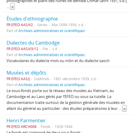
photographies et plans des ruines de Benteai Chmar (avril 1937, s.d.),
...
»
Études d'ethnographie
FR EFEO AAS/I/2
Series
Mai 1899-1956, s.d.
Part of
Archives administratives et scientifiques
Dialectes du Cambodge
FR EFEO AAS/I/3/12
File
s.d.
Part of
Archives administratives et scientifiques
Vocabulaires du dialecte moïs ou môn et du dialecte saoch
Musées et dépôts
FR EFEO AAS/J
Subfonds
1861-décembre 1959, s.d
Part of
Archives administratives et scientifiques
Le sous-fonds porte sur le réseau des musées au Vietnam, au
Cambodge et au Laos gérés par l’EFEO ou sous sa tutelle. La
documentation traite surtout de la gestion générale des musées en
allant du général au particulier : des études préparatoires à leur
...
»
Henri Parmentier
FR EFEO ARCH008
Fonds
1928-1944
Le fonds est composé de deux sous fonds :