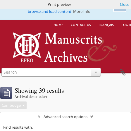
Print preview
Close
This website uses cookies to enhance your ability to
Ok
browse and load content.
More Info.
home
contact us
français
log i
Showing 39 results
Archival description
Cambodge
Advanced search options
Find results with: