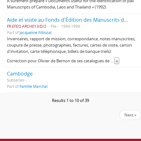
A sûrement préparé « Documents useful for the identification of pāli
Manuscripts of Cambodia, Laos and Thailand » (1992)
Aide et visite au Fonds d'Édition des Manuscrits du Cambodge (FEMC)
FR EFEO ARCH013/D/2
File
1994-1999
Part of
Jacqueline Filliozat
Inventaires, rapport de mission, correspondance, notes manuscrites,
coupure de presse, photographies, factures, cartes de visite, carton
d'invitation, carte téléphonique, billets de banque (riels).
Correction pour Olivier de Bernon de ses catalogues de
...
»
Cambodge
Subseries
Part of
Famille Marchal
Results 1 to 10 of 39
Next »